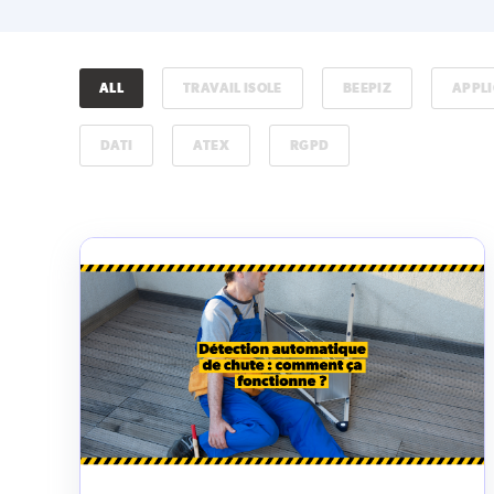
ALL
TRAVAIL ISOLE
BEEPIZ
APPLI
DATI
ATEX
RGPD