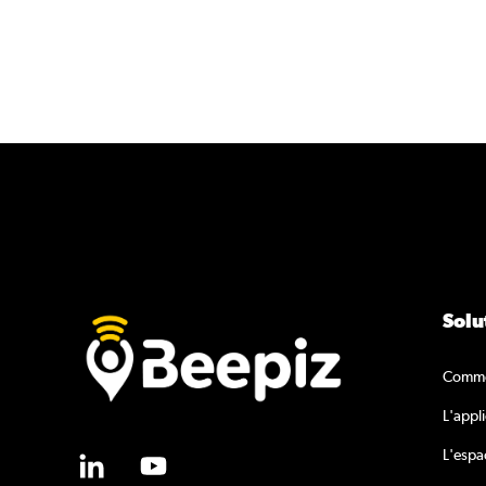
Solu
Comme
L'appl
L'esp