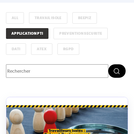
ALL
TRAVAIL ISOLE
BEEPIZ
APPLICATION PTI
PREVENTION SECURITE
DATI
ATEX
RGPD
Il s'agit d'un champ de recherche auquel est associée une fonctio
Il n'y a aucune suggestion car le champ de recherc